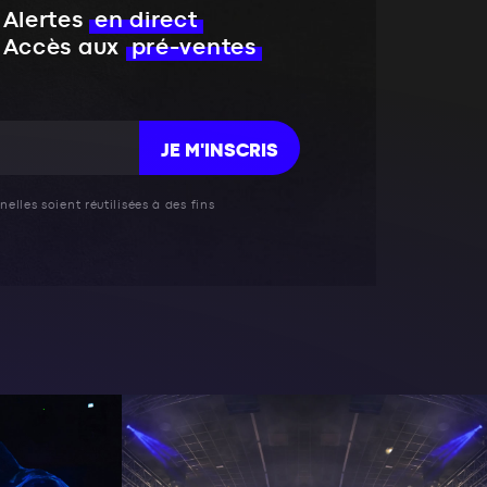
Alertes
en direct
Accès aux
pré-ventes
JE M'INSCRIS
elles soient réutilisées à des fins