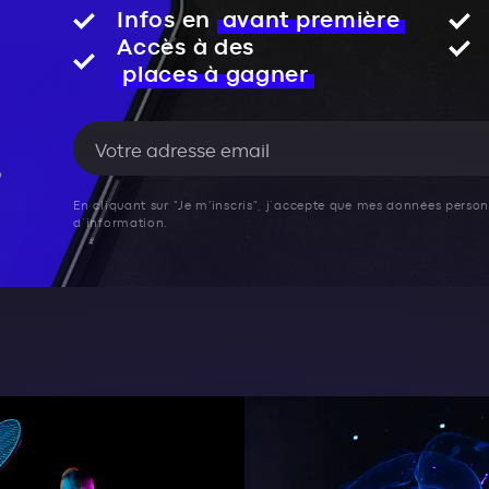
Infos en
avant première
Accès à des
places à gagner
En cliquant sur "Je m'inscris", j’accepte que mes données personn
d’information.