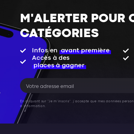
M'ALERTER POUR 
CATÉGORIES
Infos en
avant première
Accès à des
places à gagner
En cliquant sur "Je m'inscris", j’accepte que mes données personn
d’information.