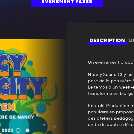
ÉVÉNEMENT PASSÉ
DESCRIPTION
L
Un événement propos
Nancy Sound City est 
parc de la pépinière 
Le temps d’un week-en
transforme en bierg
Kontakt Production m
populaire en proposant
des ateliers pédagogi
enfin de quoi se désal