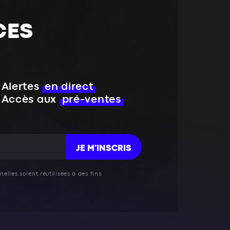
CES
Alertes
en direct
Accès aux
pré-ventes
JE M'INSCRIS
elles soient réutilisées à des fins