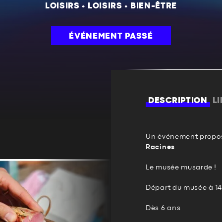
LOISIRS
•
LOISIRS
•
BIEN-ÊTRE
ÉVÉNEMENT PASSÉ
DESCRIPTION
L
Un événement propos
Racines
Le musée musarde !
Départ du musée à 14 
Dès 6 ans