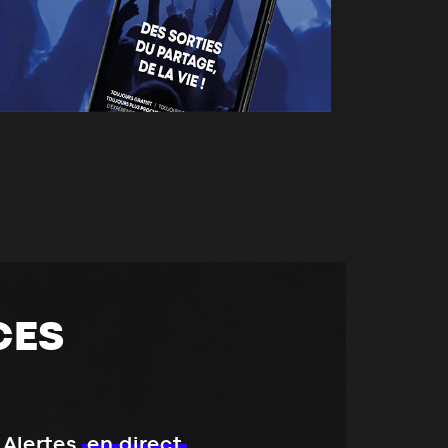
CES
Alertes
en direct