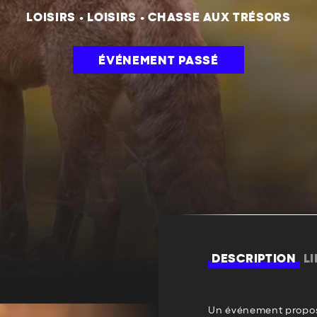
LOISIRS
•
LOISIRS
•
CHASSE AUX TRÉSORS
ÉVÉNEMENT PASSÉ
DESCRIPTION
L
Un événement propos