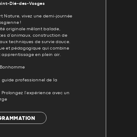
aint-Dié-des-Vosges
rt Nature, vivez une demi-journée
osgienne !
ité originale mêlant balade,
es d’animaux, construction de
 aux techniques de survie douce.
que et pédagogique qui combine
et apprentissage en plein air.
du Bonhomme
 guide professionnel de la
 Prolongez l’expérience avec un
rge
OGRAMMATION