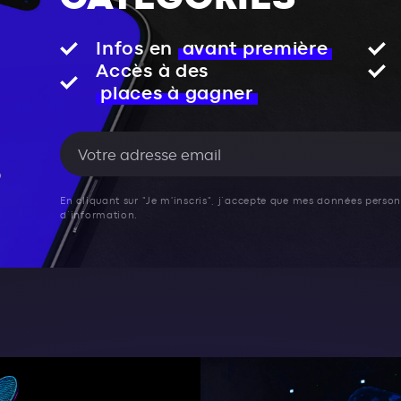
Infos en
avant première
Accès à des
places à gagner
En cliquant sur "Je m'inscris", j’accepte que mes données personn
d’information.