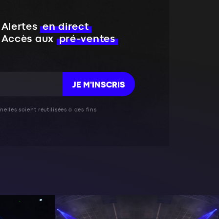
Alertes
en direct
Accès aux
pré-ventes
JE M'INSCRIS
elles soient réutilisées à des fins