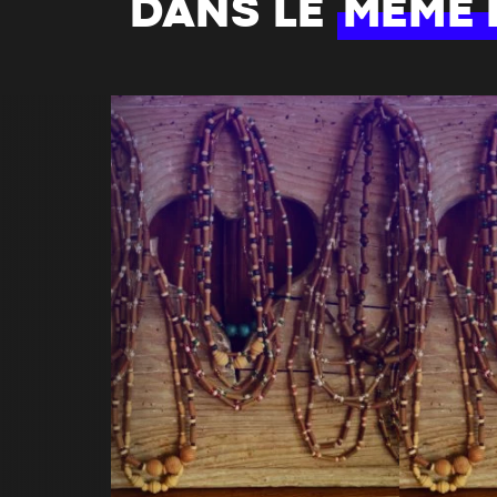
DANS LE
MÊME