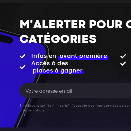
M'ALERTER POUR 
CATÉGORIES
Infos en
avant première
Accès à des
places à gagner
En cliquant sur "Je m'inscris", j’accepte que mes données personn
d’information.