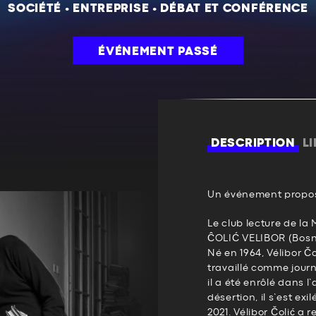
SOCIÉTÉ
•
ENTREPRISE
•
DÉBAT ET CONFÉRENCE
ÉVÉNEMENT PASSÉ
DESCRIPTION
L
Un événement propos
Le club lecture de la
ĈOLIĆ VELIBOR (Bosn
Né en 1964, Vélibor Čo
travaillé comme journa
il a été enrôlé dans 
désertion, il s’est ex
2021. Vélibor Čolić a 