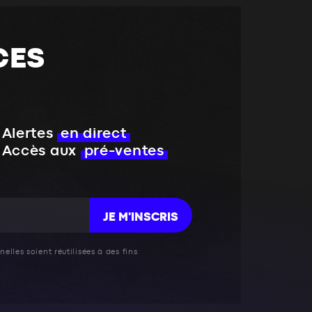
CES
Alertes
en direct
Accès aux
pré-ventes
JE M'INSCRIS
elles soient réutilisées à des fins