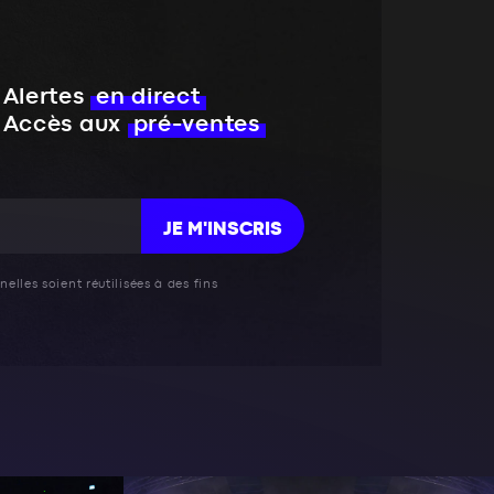
Alertes
en direct
Accès aux
pré-ventes
JE M'INSCRIS
elles soient réutilisées à des fins