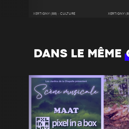
XERTIGNY (88) • CULTURE
XERTIGNY (8
DANS LE MÊME