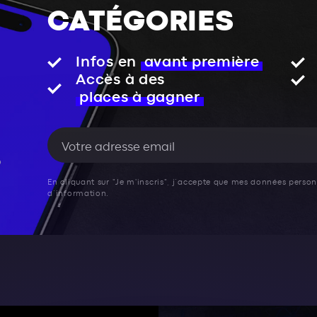
CATÉGORIES
Infos en
avant première
Accès à des
places à gagner
En cliquant sur "Je m'inscris", j’accepte que mes données personn
d’information.