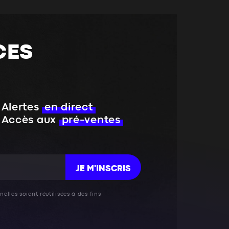
CES
Alertes
en direct
Accès aux
pré-ventes
JE M'INSCRIS
elles soient réutilisées à des fins