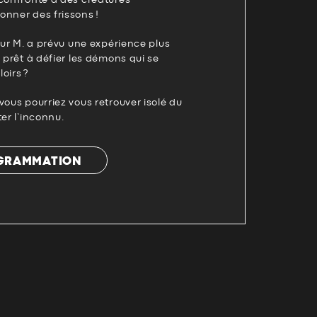
 confronté à des créatures
onner des frissons !
teur M. a prévu une expérience plus
s prêt à défier les démons qui se
oirs ?
vous pourriez vous retrouver isolé du
er l’inconnu.
OGRAMMATION