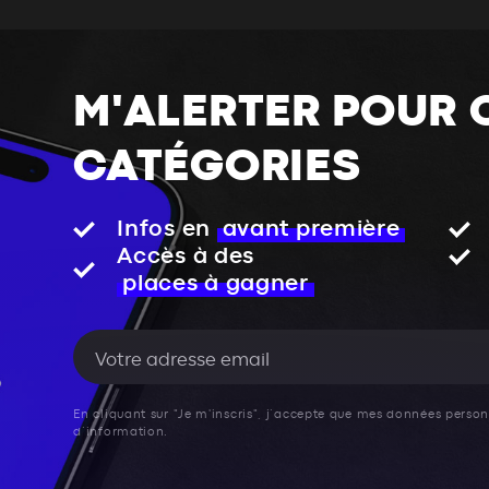
M'ALERTER POUR 
CATÉGORIES
Infos en
avant première
Accès à des
places à gagner
En cliquant sur "Je m'inscris", j’accepte que mes données personn
d’information.