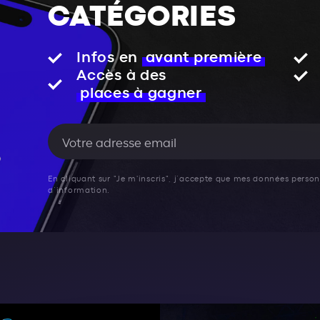
CATÉGORIES
Infos en
avant première
Accès à des
places à gagner
En cliquant sur "Je m'inscris", j’accepte que mes données personn
d’information.