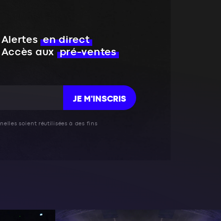
Alertes
en direct
Accès aux
pré-ventes
JE M'INSCRIS
elles soient réutilisées à des fins