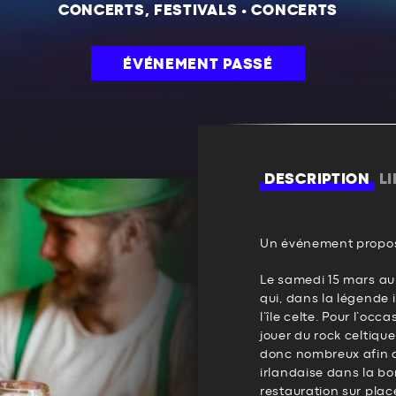
CONCERTS, FESTIVALS
•
CONCERTS
ÉVÉNEMENT PASSÉ
DESCRIPTION
L
Un événement propos
Le samedi 15 mars aura
qui, dans la légende 
l’île celte. Pour l’o
jouer du rock celtiqu
donc nombreux afin de
irlandaise dans la bo
restauration sur plac