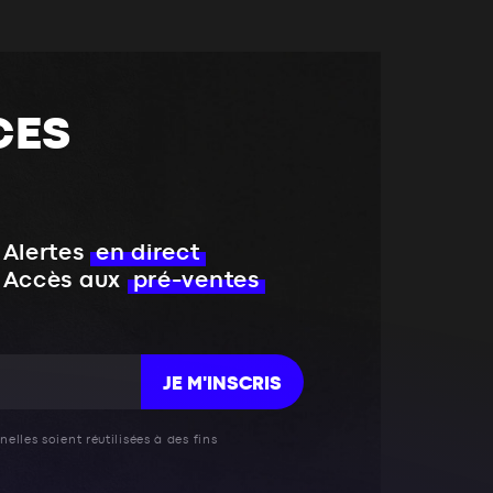
CES
Alertes
en direct
Accès aux
pré-ventes
JE M'INSCRIS
elles soient réutilisées à des fins