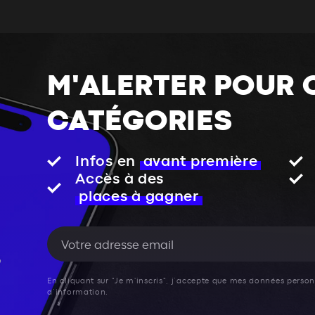
M'ALERTER POUR 
CATÉGORIES
Infos en
avant première
Accès à des
places à gagner
En cliquant sur "Je m'inscris", j’accepte que mes données personn
d’information.