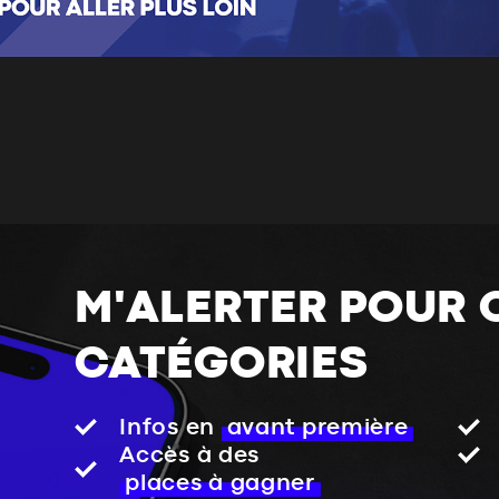
M'ALERTER POUR 
CATÉGORIES
Infos en
avant première
Accès à des
places à gagner