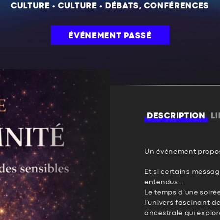
CULTURE
•
CULTURE
•
DÉBATS, CONFÉRENCES
ÉVÉNEMENT PASSÉ
DESCRIPTION
L
Un événement propos
Et si certains messa
entendus…
Le temps d’une soiré
l’univers fascinant d
ancestrale qui explore