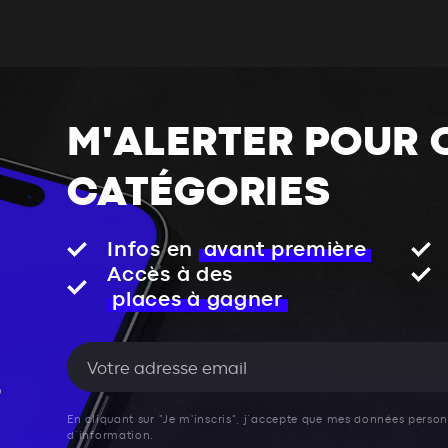
M'ALERTER POUR 
CATÉGORIES
Infos en
avant première
Accès à des
places à gagner
En cliquant sur "Je m'inscris", j’accepte que mes données personn
d’information.