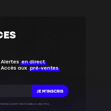
CES
Alertes
en direct
Accès aux
pré-ventes
JE M'INSCRIS
elles soient réutilisées à des fins