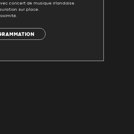
avec concert de musique irlandaise.
auration sur place.
roximité.
OGRAMMATION