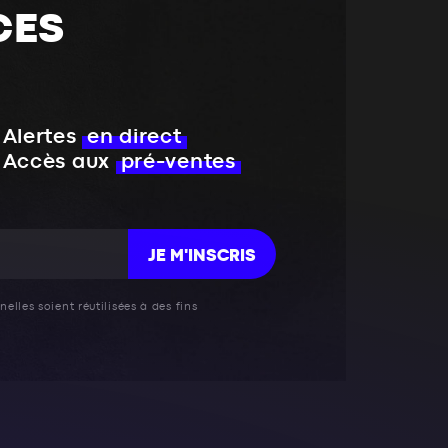
CES
Alertes
en direct
Accès aux
pré-ventes
JE M'INSCRIS
elles soient réutilisées à des fins