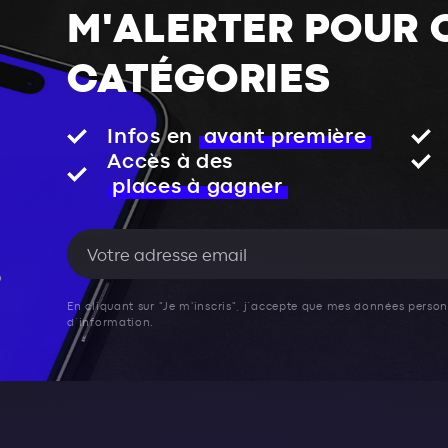
M'ALERTER POUR 
CATÉGORIES
Infos en
avant première
Accès à des
places à gagner
En cliquant sur "Je m'inscris", j’accepte que mes données personn
d’information.