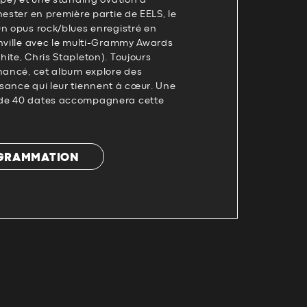
ope) et une standing ovation à
hester en première partie de EELS, le
un opus rock/blues enregistré en
shville avec le multi-Grammy Awards
ite, Chris Stapleton). Toujours
inancé, cet album explore des
sance qui leur tiennent à cœur. Une
de 40 dates accompagnera cette
OGRAMMATION