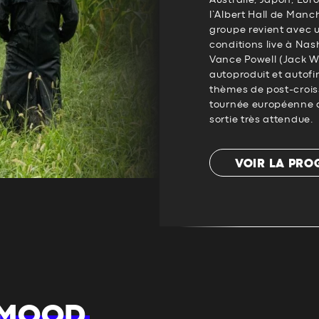
Australie, Japon, Eur
l’Albert Hall de Manc
groupe revient avec 
conditions live à Na
Vance Powell (Jack Wh
autoproduit et autof
thèmes de post-crois
tournée européenne 
sortie très attendue.
VOIR LA PR
 MOOD