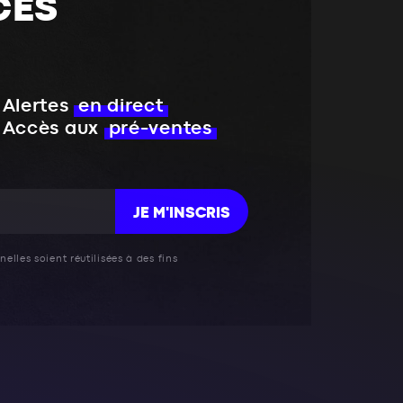
CES
Alertes
en direct
Accès aux
pré-ventes
JE M'INSCRIS
elles soient réutilisées à des fins