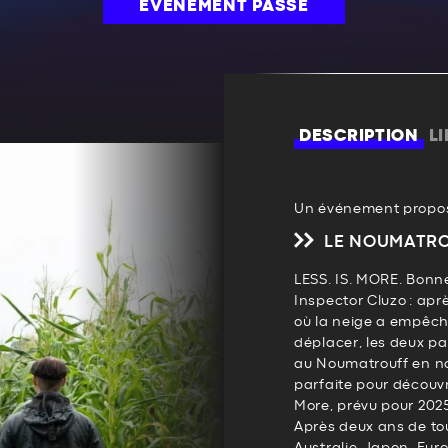
ÉVÉNEMENT PASSÉ
DESCRIPTION
L
Un événement propos
LE NOUMATR
LESS. IS. MORE. Bonne
Inspector Cluzo : apr
où la neige a empêch
déplacer, les deux p
au Noumatrouff en n
parfaite pour découvr
More, prévu pour 202
Après deux ans de to