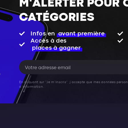
M'ALERTER POUR 
CATÉGORIES
Infos en
avant première
Accès à des
places à gagner
En cliquant sur "Je m'inscris", j’accepte que mes données personn
d’information.