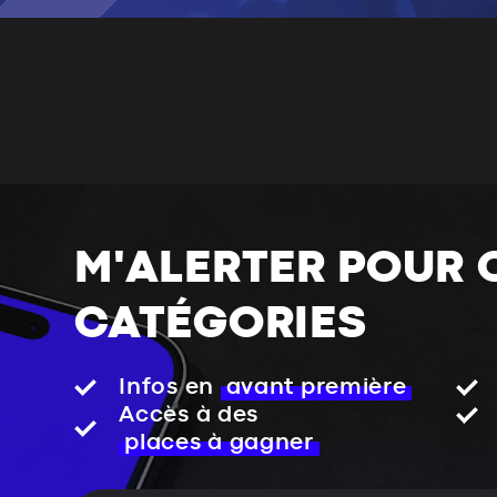
M'ALERTER POUR 
CATÉGORIES
Infos en
avant première
Accès à des
places à gagner