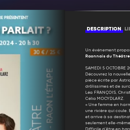
DESCRIPTION
L
Un événement propos
Raonnais du Théâtre
SAMEDI 5 OCTOBRE 20
Découvrez la nouvelle
pièce écrite par Astr
drôlissimes et de sur
Léa FRANÇOIS, Christ
Célia MOCYDLARZ.
« Une femme en harm
une rivière qui coule.
et arrive à sa destina
seulement elle-même
Difficile d’être en ha