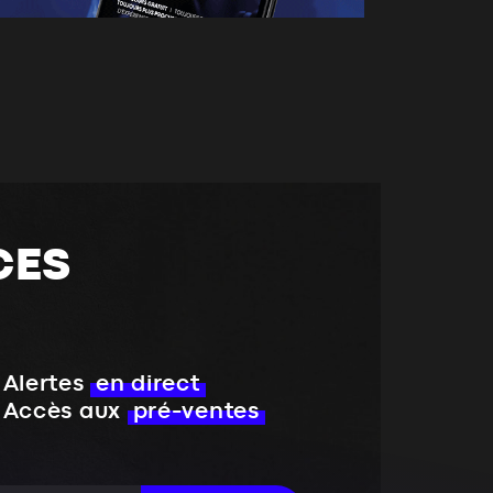
CES
Alertes
en direct
Accès aux
pré-ventes