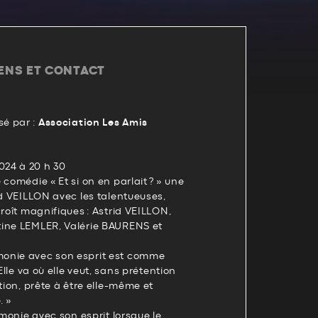
IENS ET CONTACT
é par :
Association Les Amis
24 à 20 h 30
 comédie « Et si on en parlait ? » une
id VEILLON avec les talentueuses,
croît magnifiques : Astrid VEILLON,
ine LEMLER, Valérie BAURENS et
onie avec son esprit est comme
 Elle va où elle veut, sans prétention
tion, prête à être elle-même et
. »
rmonie avec son esprit lorsque le