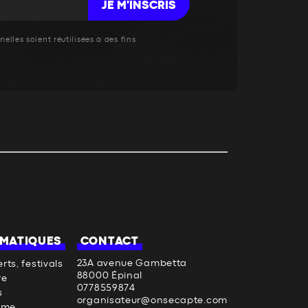
JE M'INSCRIS
elles soient réutilisées à des fins
MATIQUES
CONTACT
23A avenue Gambetta
rts, festivals
88000 Épinal
re
0778559874
s
organisateur@onsecapte.com
sme