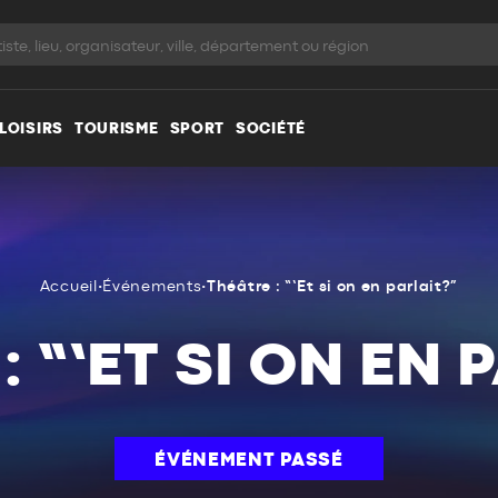
LOISIRS
TOURISME
SPORT
SOCIÉTÉ
Accueil
•
Événements
•
Théâtre : “‘Et si on en parlait?”
: “‘ET SI ON EN 
ÉVÉNEMENT PASSÉ