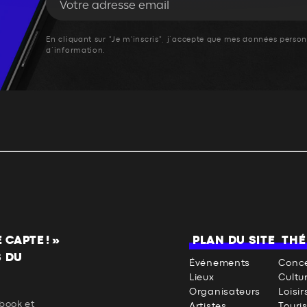
En cliquant sur "Je m'inscris", j’accepte que mes données personn
d’information.
CAPTE ! »
PLAN DU SITE
THÉ
S DU
Événements
Conce
Lieux
Cultu
Organisateurs
Loisir
book et
Artistes
Touri