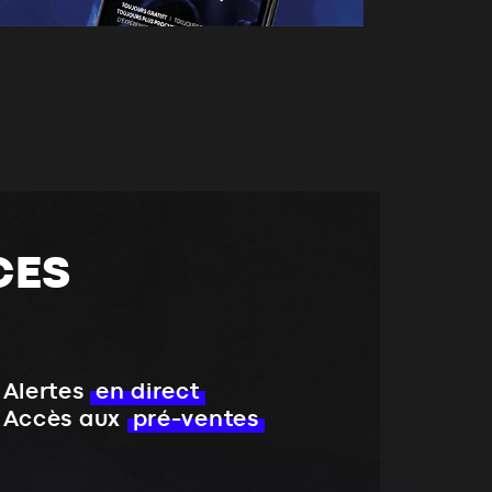
CES
Alertes
en direct
Accès aux
pré-ventes