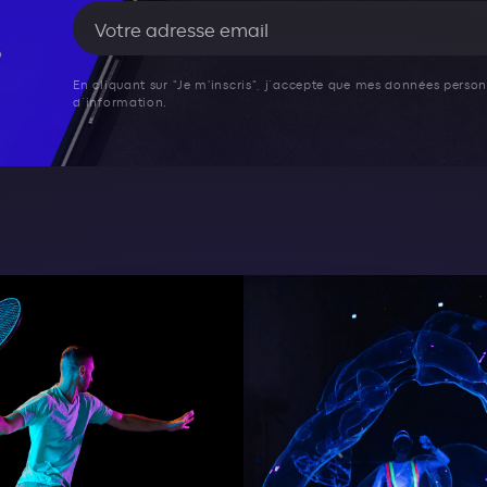
En cliquant sur "Je m'inscris", j’accepte que mes données personn
d’information.