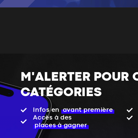
M'ALERTER POUR 
CATÉGORIES
Infos en
avant première
Accès à des
places à gagner