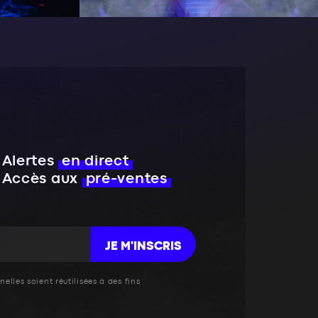
Alertes
en direct
Accès aux
pré-ventes
JE M'INSCRIS
elles soient réutilisées à des fins