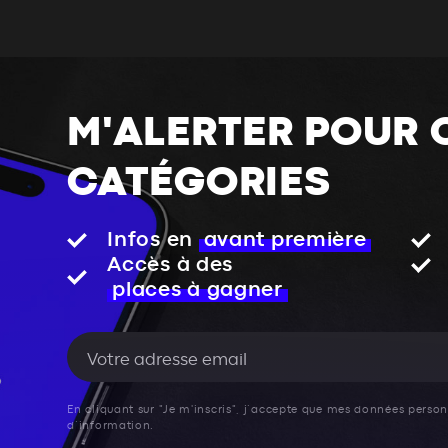
M'ALERTER POUR 
CATÉGORIES
Infos en
avant première
Accès à des
places à gagner
En cliquant sur "Je m'inscris", j’accepte que mes données personn
d’information.