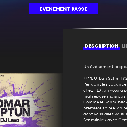
ÉVÉNEMENT PASSÉ
DESCRIPTION
L
Un événement propos
????L’Urban Schmil #
Pendant les vacance
chez FLX, on vous a p
mal reposé mais pas 
Comme le Schmilblick
première soirée, on r
dont vous allez vous 
Schmilblick avec Goma