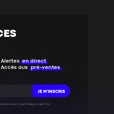
CES
Alertes
en direct
Accès aux
pré-ventes
JE M'INSCRIS
elles soient réutilisées à des fins