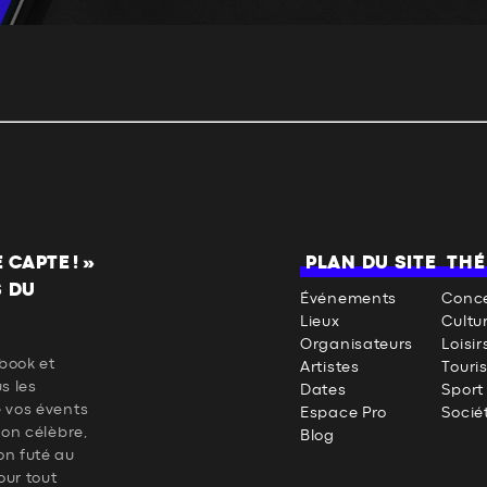
CAPTE ! »
PLAN DU SITE
THÉ
S DU
Événements
Conce
Lieux
Cultu
Organisateurs
Loisir
book et
Artistes
Touri
us les
Dates
Sport
e vos évents
Espace Pro
Socié
 on célèbre,
Blog
on futé au
our tout