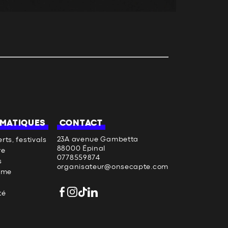
MATIQUES
CONTACT
23A avenue Gambetta
rts, festivals
88000 Épinal
re
0778559874
s
organisateur@onsecapte.com
sme
té