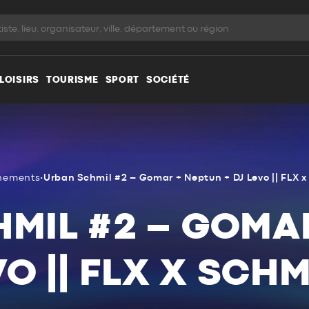
LOISIRS
TOURISME
SPORT
SOCIÉTÉ
nements
•
Urban Schmil #2 – Gomar + Neptun + DJ Levo || FLX x
MIL #2 – GOMA
VO || FLX X SCH