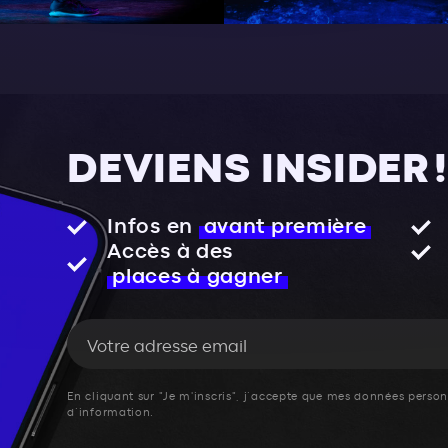
DEVIENS INSIDER !
Infos en
avant première
Accès à des
places à gagner
En cliquant sur "Je m'inscris", j’accepte que mes données personn
d’information.