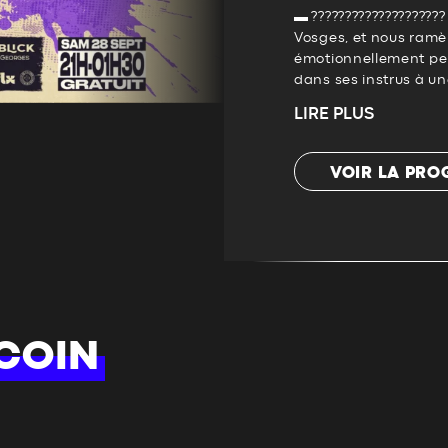
▬ ???????????????????
Vosges, et nous ramè
émotionnellement per
dans ses instrus à une
LIRE PLUS
VOIR LA PR
COIN