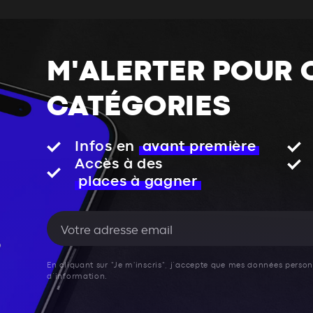
M'ALERTER POUR 
CATÉGORIES
Infos en
avant première
Accès à des
places à gagner
En cliquant sur "Je m'inscris", j’accepte que mes données personn
d’information.