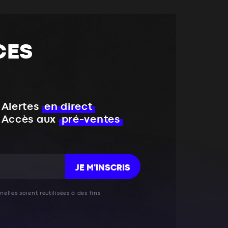
CES
Alertes
en direct
Accès aux
pré-ventes
JE M'INSCRIS
elles soient réutilisées à des fins