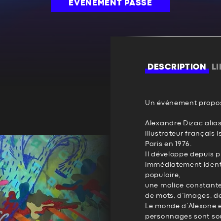
ÉVÉNEMENT PASSÉ
DESCRIPTION
L
Un événement propos
Alexandre Dizac alias
illustrateur français i
Paris en 1976.
Il développe depuis 
immédiatement identi
populaire,
une malice constante 
de mots, d’images, d
Le monde d’Alëxone es
personnages sont so