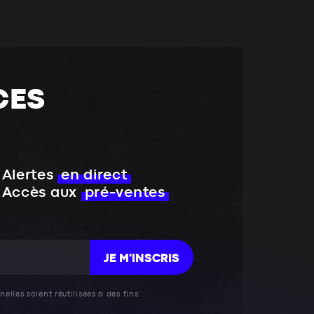
CES
Alertes
en direct
Accès aux
pré-ventes
JE M'INSCRIS
elles soient réutilisées à des fins