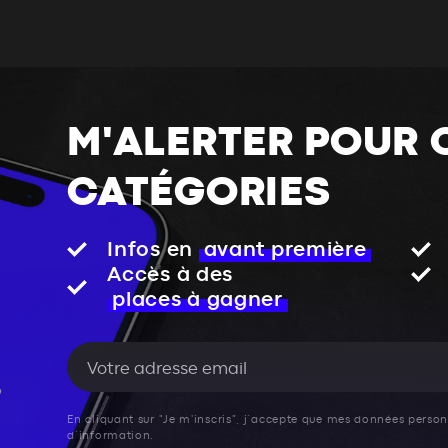
M'ALERTER POUR 
CATÉGORIES
Infos en
avant première
Accès à des
places à gagner
En cliquant sur "Je m'inscris", j’accepte que mes données personn
d’information.