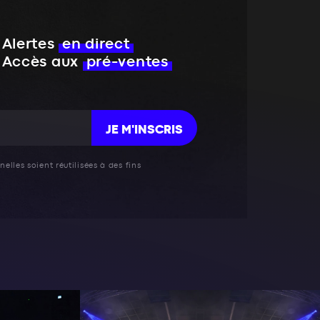
Alertes
en direct
Accès aux
pré-ventes
JE M'INSCRIS
elles soient réutilisées à des fins