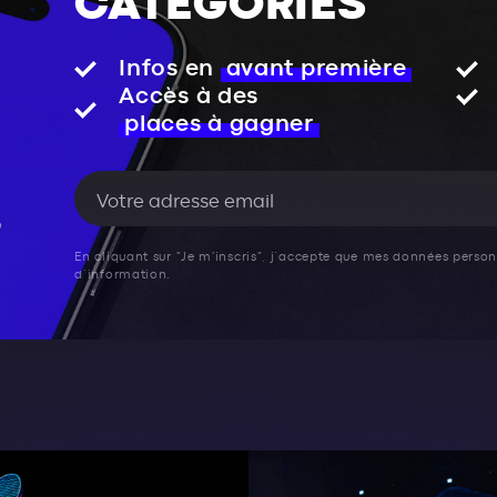
CATÉGORIES
Infos en
avant première
Accès à des
places à gagner
En cliquant sur "Je m'inscris", j’accepte que mes données personn
d’information.