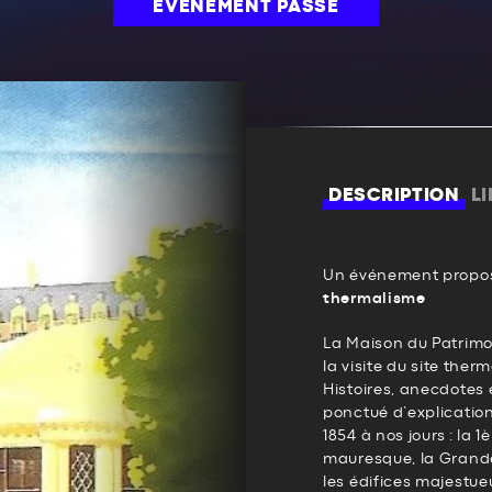
ÉVÉNEMENT PASSÉ
DESCRIPTION
L
Un événement propos
thermalisme
La Maison du Patrimo
la visite du site ther
Histoires, anecdotes 
ponctué d’explications
1854 à nos jours : la 
mauresque, la Grande
les édifices majestueu