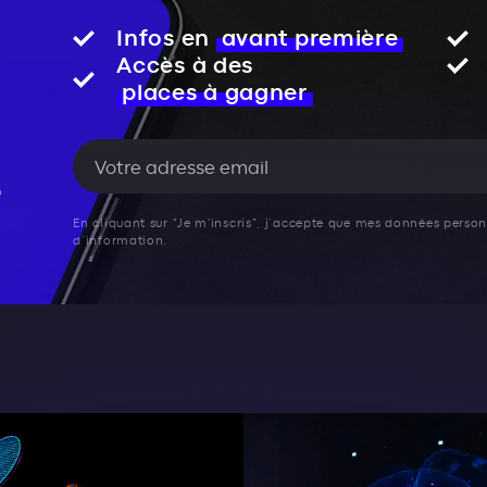
Infos en
avant première
Accès à des
places à gagner
En cliquant sur "Je m'inscris", j’accepte que mes données personn
d’information.