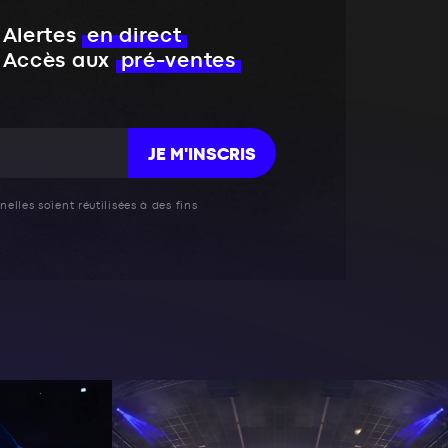
Alertes
en direct
Accès aux
pré-ventes
JE M'INSCRIS
elles soient réutilisées à des fins