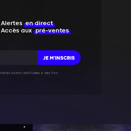
Alertes
en direct
Accès aux
pré-ventes
JE M'INSCRIS
elles soient réutilisées à des fins