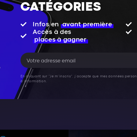
CATÉGORIES
Infos en
avant première
Accès à des
places à gagner
En cliquant sur "Je m'inscris", j’accepte que mes données personn
d’information.