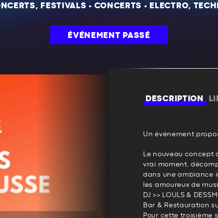
NCERTS, FESTIVALS
•
CONCERTS
•
ELECTRO, TEC
ÉVÉNEMENT PASSÉ
DESCRIPTION
L
Un événement propos
Le nouveau concept d
vrai moment, décompr
dans une ambiance i
les amoureux de musi
DJ >> LOULS & DESS
Bar & Restauration sur 
Pour cette troisième s