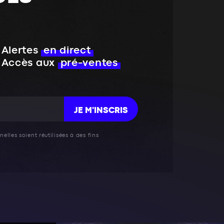
Alertes
en direct
Accès aux
pré-ventes
JE M'INSCRIS
elles soient réutilisées à des fins