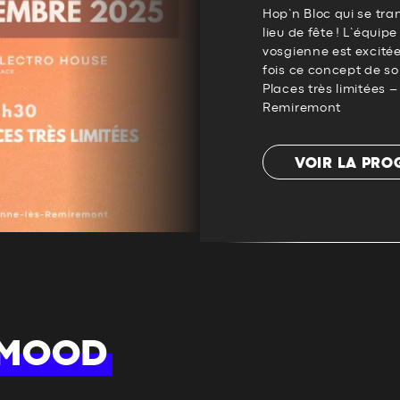
Hop’n Bloc qui se tra
lieu de fête ! L’équip
vosgienne est excitée 
fois ce concept de soi
Places très limitées
Remiremont
VOIR LA PR
 MOOD