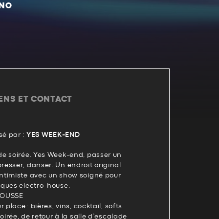
HNO
IENS ET CONTACT
é par :
YES WEEK-END
e soirée. Yes Week-end, passer un
esser, danser. Un endroit original
ntimiste avec un show soigné pour
ques electro-house.
MOUSSE
place : bières, vins, cocktail, softs.
oirée, de retour à la salle d’escalade