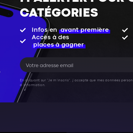
CATÉGORIES
Infos en
avant première
Accès à des
places à gagner
En cliquant sur "Je m'inscris", j’accepte que mes données personn
d’information.