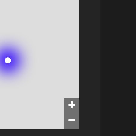
−
+
−
+
−