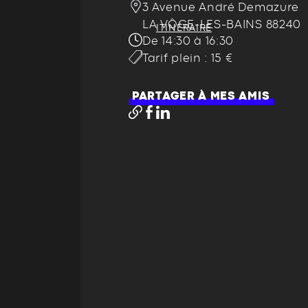
3 Avenue André Demazure
LA VÔGE-LES-BAINS 88240
ITINÉRAIRE
De 14:30 à 16:30
Tarif plein : 15 €
PARTAGER À MES AMIS