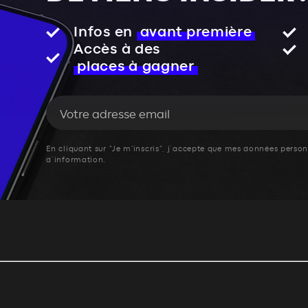
Infos en
avant première
Accès à des
places à gagner
En cliquant sur "Je m'inscris", j’accepte que mes données personn
d’information.