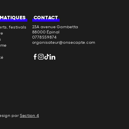
MATIQUES
CONTACT
23A avenue Gambetta
rts, festivals
88000 Épinal
re
0778559874
s
organisateur@onsecapte.com
sme
té
esign par
Section 4