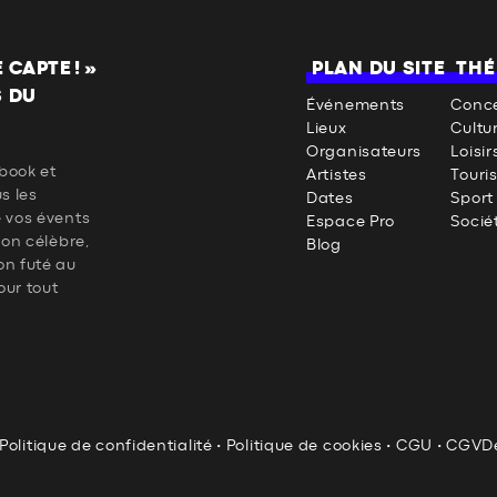
CAPTE ! »
PLAN DU SITE
THÉ
S DU
Événements
Conce
Lieux
Cultu
Organisateurs
Loisir
book et
Artistes
Touri
us les
Dates
Sport
e vos évents
Espace Pro
Socié
 on célèbre,
Blog
on futé au
our tout
Politique de confidentialité
•
Politique de cookies
•
CGU
•
CGV
D