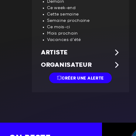
Demain
Cyclisme
Ce week-end
Cette semaine
Sports de combat
Semaine prochaine
Sport mécanique
Ce mois-ci
Mois prochain
E-sport
Vacances d'été
ARTISTE
ORGANISATEUR
Rechercher..
CRÉER UNE ALERTE
Rechercher..