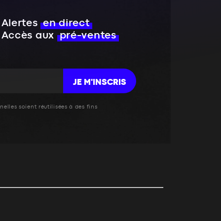
Alertes
en direct
Accès aux
pré-ventes
JE M'INSCRIS
elles soient réutilisées à des fins