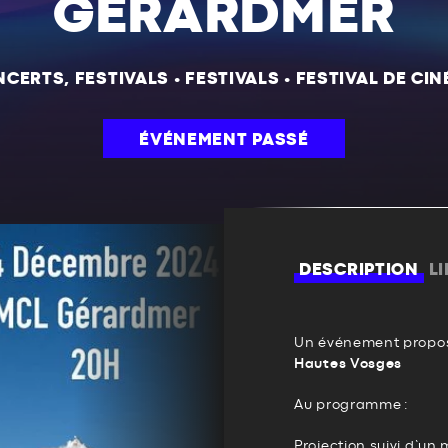
GÉRARDMER
CERTS, FESTIVALS
•
FESTIVALS
•
FESTIVAL DE CI
ÉVÉNEMENT PASSÉ
DESCRIPTION
L
Un événement propos
Hautes Vosges
Au programme :
Projection suivi d’