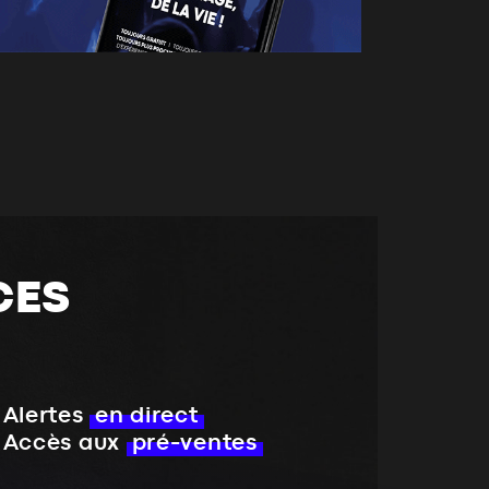
CES
Alertes
en direct
Accès aux
pré-ventes