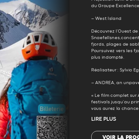
du Groupe Excellence
– West Island
Découvrez l’Ouest de l
Snaefellsnes,concent
fjords, plages de sab
Poursuivez vers les fj
plus indompté.
Réalisateur : Sylvio E
– ANDREA, an unpav
« Le film complet sur
festivals jusqu’au pr
vous aurez la chance 
LIRE PLUS
VOIR LA PR