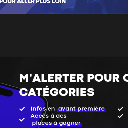
M'ALERTER POUR 
CATÉGORIES
Infos en
avant première
Accès à des
places à gagner