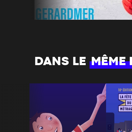
DANS LE
MÊME