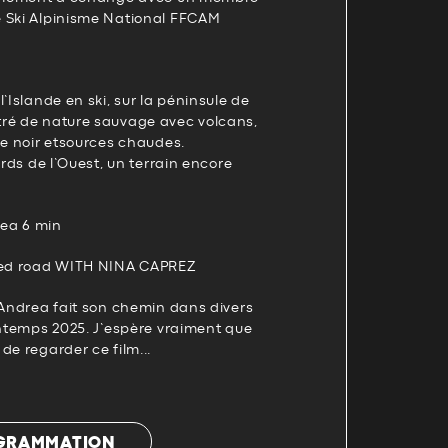
 Ski Alpinisme National FFCAM
’Islande en ski, sur la péninsule de
ré de nature sauvage avec volcans,
le noir etsources chaudes.
ords de l’Ouest, un terrain encore
gea 6 min
ed road WITH NINA CAPREZ
 Andrea fait son chemin dans divers
intemps 2025. J’espère vraiment que
de regarder ce film...
OGRAMMATION