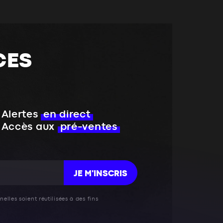
CES
Alertes
en direct
Accès aux
pré-ventes
JE M'INSCRIS
elles soient réutilisées à des fins