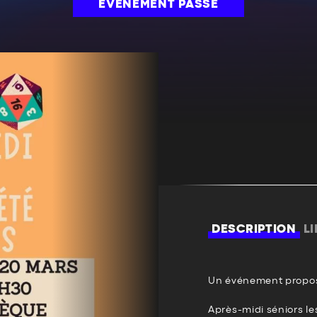
ÉVÉNEMENT PASSÉ
DESCRIPTION
L
Un événement propos
Après-midi séniors le