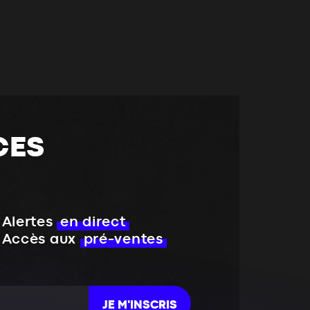
CES
Alertes
en direct
Accès aux
pré-ventes
JE M'INSCRIS