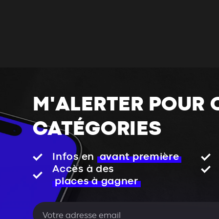
M'ALERTER POUR 
CATÉGORIES
Infos en
avant première
Accès à des
places à gagner