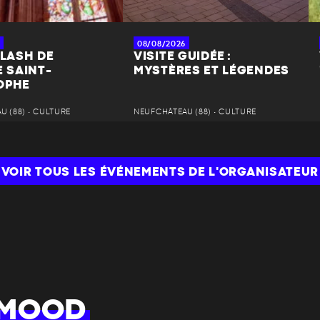
08/08/2026
FLASH DE
VISITE GUIDÉE :
E SAINT-
MYSTÈRES ET LÉGENDES
OPHE
 (88) • CULTURE
NEUFCHÂTEAU (88) • CULTURE
VOIR TOUS LES ÉVÉNEMENTS DE L'ORGANISATEUR
 MOOD