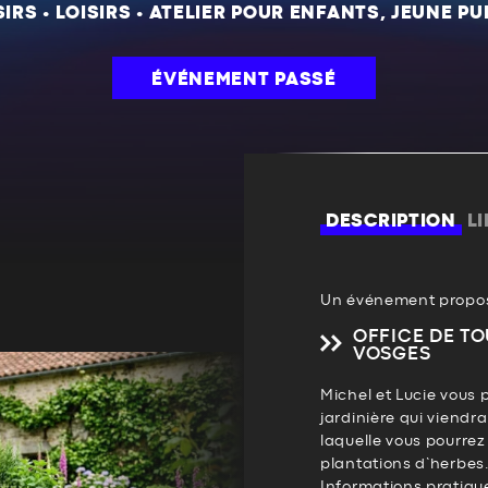
SIRS
•
LOISIRS
•
ATELIER POUR ENFANTS, JEUNE PU
ÉVÉNEMENT PASSÉ
DESCRIPTION
L
Un événement propos
OFFICE DE TO
VOSGES
Michel et Lucie vous 
jardinière qui viendra
laquelle vous pourrez
plantations d’herbes
Informations pratique