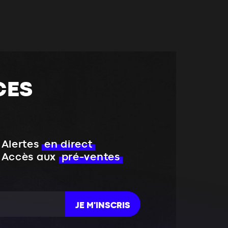
CES
Alertes
en direct
Accès aux
pré-ventes
JE M'INSCRIS