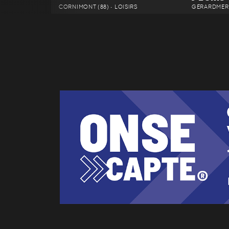
CORNIMONT (88) • LOISIRS
GÉRARDMER 