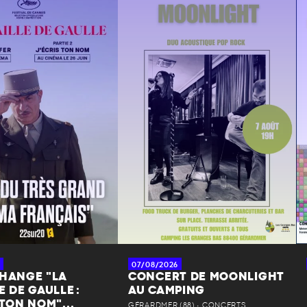
07/08/2026
CHANGE "LA
CONCERT DE MOONLIGHT
E DE GAULLE :
AU CAMPING
 TON NOM"...
GÉRARDMER (88) • CONCERTS,