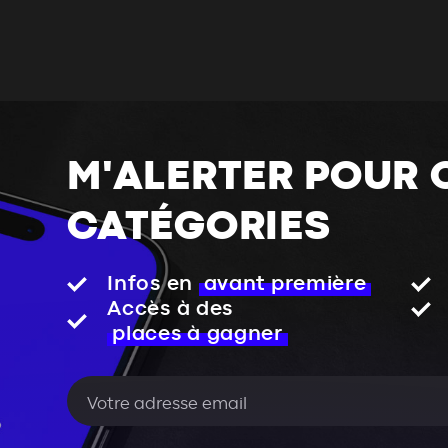
M'ALERTER POUR 
CATÉGORIES
Infos en
avant première
Accès à des
places à gagner