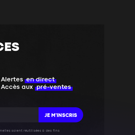
CES
Alertes
en direct
Accès aux
pré-ventes
JE M'INSCRIS
elles soient réutilisées à des fins