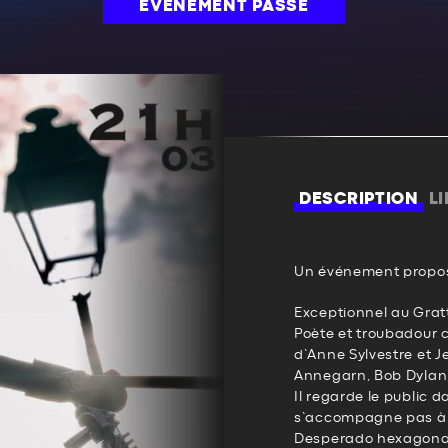
ÉVÉNEMENT PASSÉ
DESCRIPTION
L
Un événement propos
Exceptionnel au Gratt
Poète et troubadour 
d’Anne Sylvestre et J
Annegarn, Bob Dylan, B
Il regarde le public d
s’accompagne pas à la
Desperado hexagonal, 