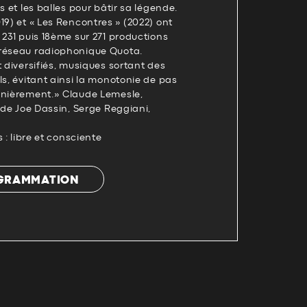
s et les balles pour bâtir sa légende.
19) et « Les Rencontres » (2022) ont
 231 puis 18ème sur 271 productions
 réseau radiophonique Quota.
t diversifiés, musiques sortant des
ls, évitant ainsi la monotonie de pas
rnièrement.» Claude Lemesle,
r de Joe Dassin, Serge Reggiani,
s : libre et consciente
OGRAMMATION