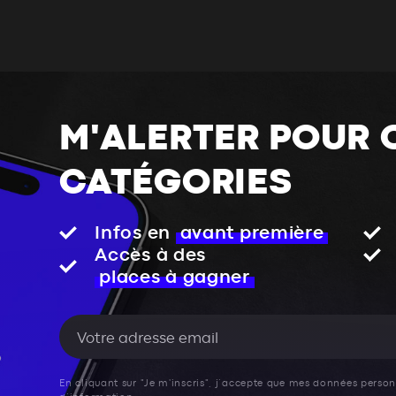
M'ALERTER POUR 
CATÉGORIES
Infos en
avant première
Accès à des
places à gagner
En cliquant sur "Je m'inscris", j’accepte que mes données personn