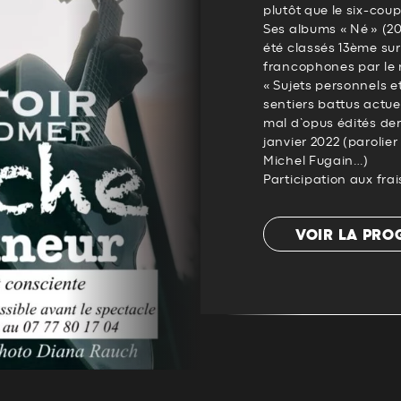
plutôt que le six-coup
Ses albums « Né » (20
été classés 13ème sur
francophones par le
« Sujets personnels e
sentiers battus actue
mal d’opus édités de
janvier 2022 (parolie
Michel Fugain…)
Participation aux frai
VOIR LA PR