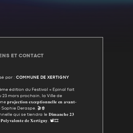
IENS ET CONTACT
é par :
COMMUNE DE XERTIGNY
me édition du Festival « Epinal fait
 23 mars prochain, la Ville de
𝐞𝐜𝐭𝐢𝐨𝐧 𝐞𝐱𝐜𝐞𝐩𝐭𝐢𝐨𝐧𝐧𝐞𝐥𝐥𝐞 𝐞𝐧 𝐚𝐯𝐚𝐧𝐭-
𝒆𝒓𝒔 de Sophie Deraspe. 🎬🍿
e qui se tiendra le 𝐃𝐢𝐦𝐚𝐧𝐜𝐡𝐞 𝟐𝟑
𝐞 𝐏𝐨𝐥𝐲𝐯𝐚𝐥𝐞𝐧𝐭𝐞 𝐝𝐞 𝐗𝐞𝐫𝐭𝐢𝐠𝐧𝐲. 📽🎞