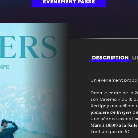
ÉVÉNEMENT PASSÉ
DESCRIPTION
L
Un événement propos
Dans le cadre de la 2è
son Cinéma » du 18 au
Xertigny accueillera une 𝐩𝐫𝐨𝐣
𝐩𝐫𝐞𝐦𝐢𝐞̀𝐫𝐞 de 𝑩𝒆𝒓𝒈
Une séance exceptionnell
𝐌𝐚𝐫𝐬 𝐚̀ 𝟏𝟖𝐡𝟎𝟎 𝐚̀ 𝐥𝐚 𝐒𝐚𝐥𝐥
Tarif unique de 5€.