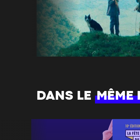
DANS LE
MÊME