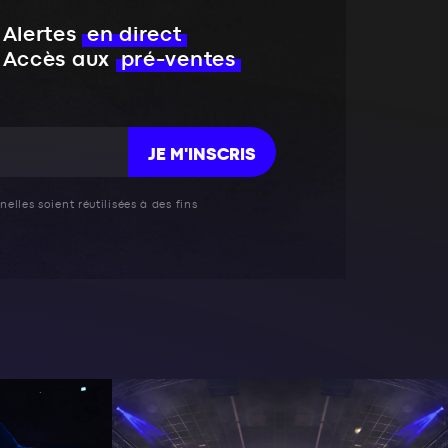
Alertes
en direct
Accès aux
pré-ventes
JE M'INSCRIS
elles soient réutilisées à des fins