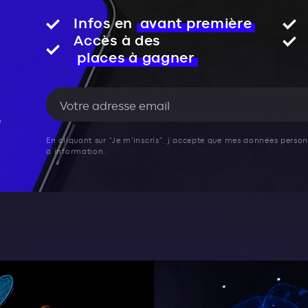
Infos en
avant première
Accès à des
places à gagner
En cliquant sur "Je m'inscris", j’accepte que mes données personn
d’information.