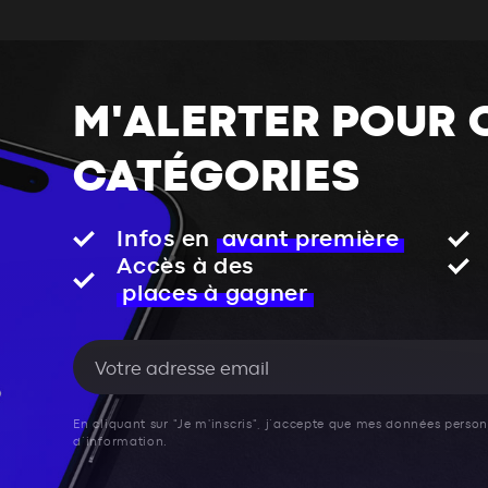
M'ALERTER POUR 
CATÉGORIES
Infos en
avant première
Accès à des
places à gagner
En cliquant sur "Je m'inscris", j’accepte que mes données personn
d’information.