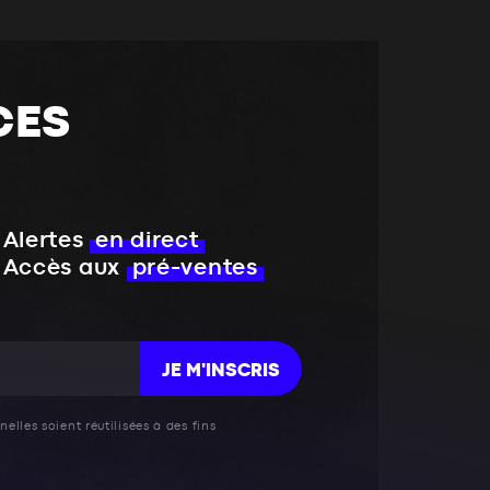
CES
Alertes
en direct
Accès aux
pré-ventes
JE M'INSCRIS
elles soient réutilisées à des fins