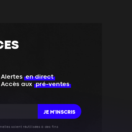
CES
Alertes
en direct
Accès aux
pré-ventes
JE M'INSCRIS
elles soient réutilisées à des fins