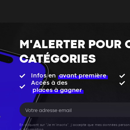
M'ALERTER POUR 
CATÉGORIES
Infos en
avant première
Accès à des
places à gagner
En cliquant sur "Je m'inscris", j’accepte que mes données personn
d’information.