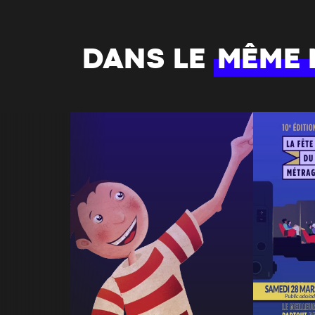
DANS LE
MÊME