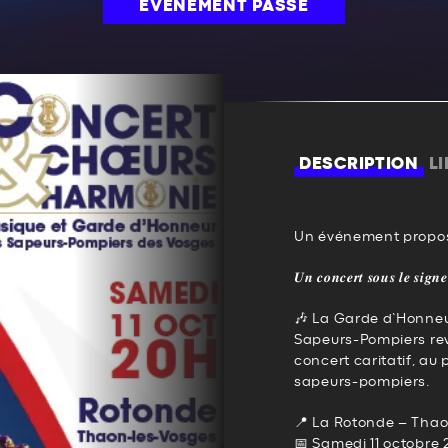
ÉVÉNEMENT PASSÉ
DESCRIPTION
L
Un événement propos
𝑼𝒏 𝒄𝒐𝒏𝒄𝒆𝒓𝒕 𝒔𝒐𝒖𝒔 𝒍𝒆 𝒔𝒊𝒈𝒏𝒆 
🎶 La Garde d’Honne
Sapeurs-Pompiers revi
concert caritatif, au 
sapeurs-pompiers.
📍 La Rotonde – Thao
📅 Samedi 11 octobre 