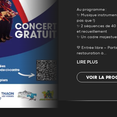
Au programme :
✨ Musique instrumenta
pas que !)
✨ 2 séquences de 40 
et recueillement
✨ Un cadre majestueu
💛 Entrée libre – Pa
restauration à...
LIRE PLUS
VOIR LA PR