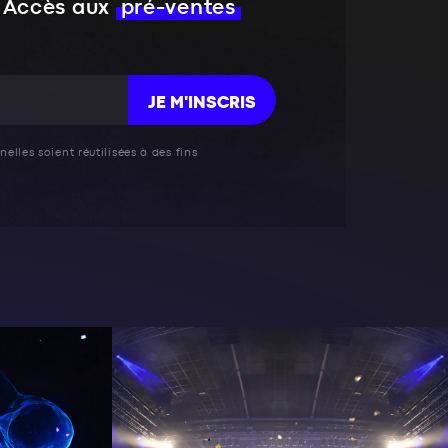
Accès aux
pré-ventes
JE M'INSCRIS
elles soient réutilisées à des fins