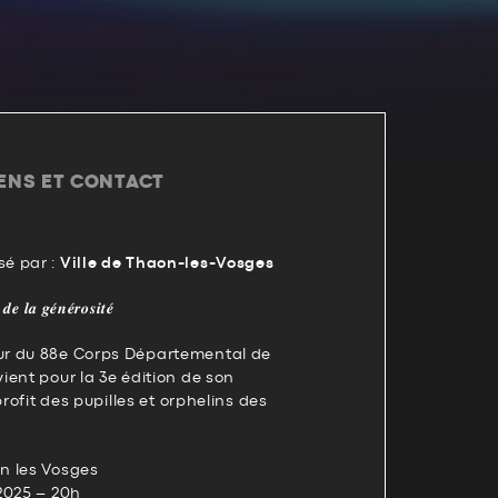
IENS ET CONTACT
é par :
Ville de Thaon-les-Vosges
𝒆 𝒍𝒂 𝒈𝒆́𝒏𝒆́𝒓𝒐𝒔𝒊𝒕𝒆́
ur du 88e Corps Départemental de
ent pour la 3e édition de son
profit des pupilles et orphelins des
n les Vosges
2025 – 20h