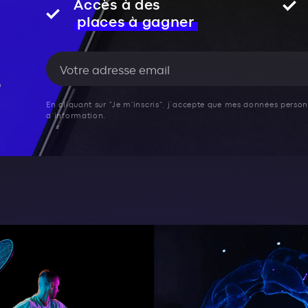
Accès à des
places à gagner
En cliquant sur "Je m'inscris", j’accepte que mes données personn
d’information.