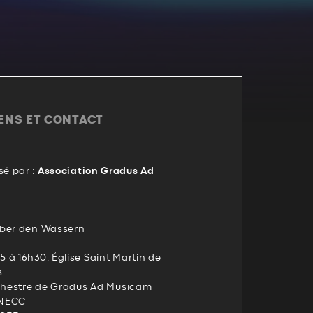
IENS ET CONTACT
é par :
Association Gradus Ad
über den Wassern
 à 16h30, Église Saint Martin de
s
rchestre de Gradus Ad Musicam
 INECC