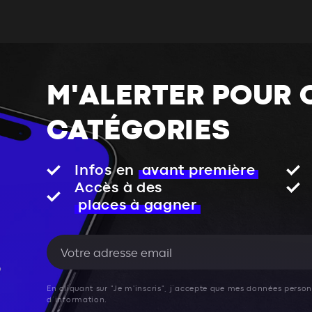
M'ALERTER POUR 
CATÉGORIES
Infos en
avant première
Accès à des
places à gagner
En cliquant sur "Je m'inscris", j’accepte que mes données personn
d’information.