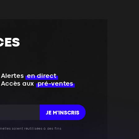
CES
Alertes
en direct
Accès aux
pré-ventes
JE M'INSCRIS
elles soient réutilisées à des fins