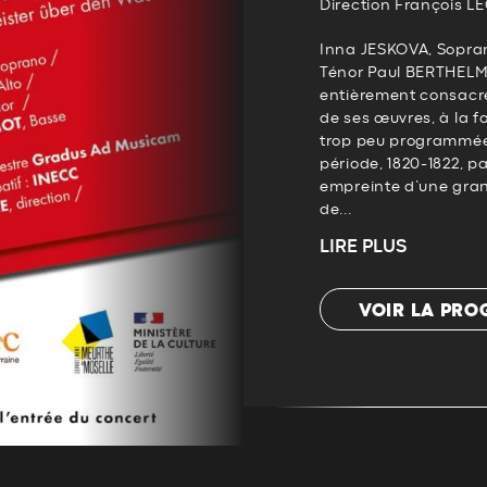
Direction François L
Inna JESKOVA, Sopran
Ténor Paul BERTHELM
entièrement consacré
de ses œuvres, à la 
trop peu programmée
période, 1820-1822, p
empreinte d’une grand
de...
LIRE PLUS
VOIR LA PR