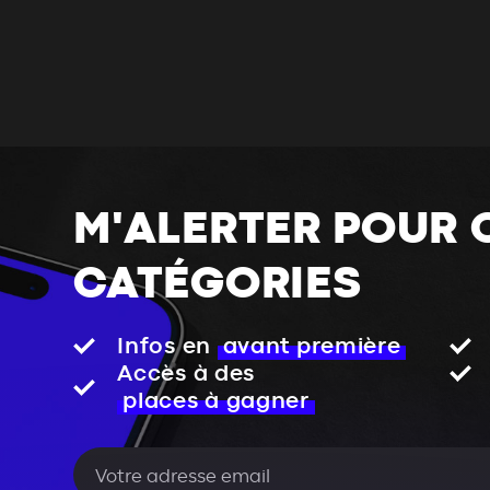
M'ALERTER POUR 
CATÉGORIES
Infos en
avant première
Accès à des
places à gagner