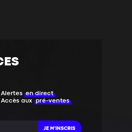
CES
Alertes
en direct
Accès aux
pré-ventes
JE M'INSCRIS