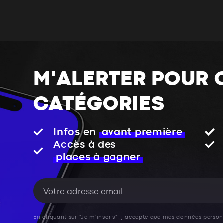
M'ALERTER POUR 
CATÉGORIES
Infos en
avant première
Accès à des
places à gagner
En cliquant sur "Je m'inscris", j’accepte que mes données personn