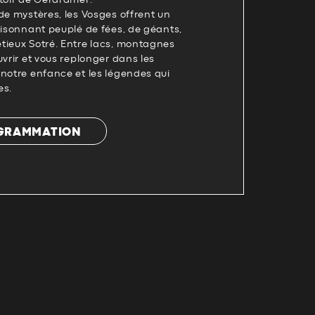
toir de Gérardmer.
de mystères, les Vosges offrent un
oisonnant peuplé de fées, de géants,
tieux Sotré. Entre lacs, montagnes
uvrir et vous replonger dans les
notre enfance et les légendes qui
es.
OGRAMMATION