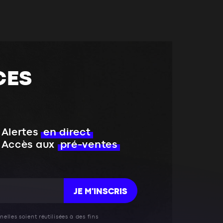
CES
Alertes
en direct
Accès aux
pré-ventes
JE M'INSCRIS
elles soient réutilisées à des fins