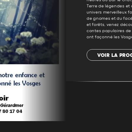
heures au Bar le Grat
Terre de légendes et 
univers merveilleux f
de gnomes et du facé
et forêts, venez déco
contes populaires de 
ont façonné les Vosg
VOIR LA PR