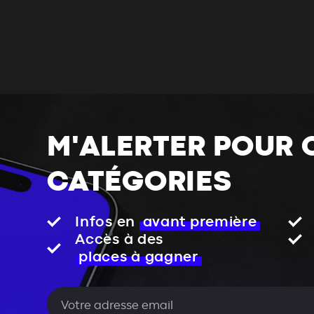
M'ALERTER POUR 
CATÉGORIES
Infos en
avant première
Accès à des
places à gagner