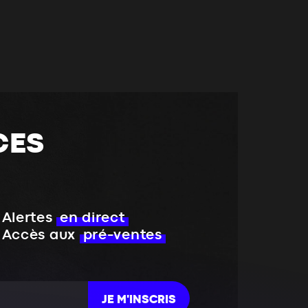
CES
Alertes
en direct
Accès aux
pré-ventes
JE M'INSCRIS