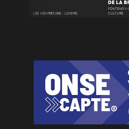
DE LA B
FONTENOY-L
LES VOIVRES (88) • LOISIRS
CULTURE