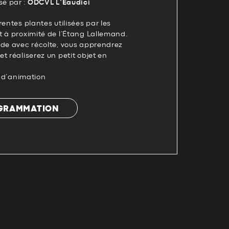
é par :
ODCVL L’Eaudici
rentes plantes utilisées par les
t à proximité de l’Étang Lallemand.
ade avec récolte, vous apprendrez
t réaliserez un petit objet en
n d’animation
OGRAMMATION