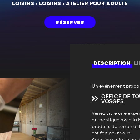
LOISIRS
•
LOISIRS
•
ATELIER POUR ADULTE
RÉSERVER
DESCRIPTION
L
Un événement propos
OFFICE DE TO
VOSGES
Venez vivre une expér
authentique avec la M
produits du terroir et 
est fait pour vous.
Apprenez, étape par é