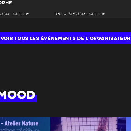
OPHE
 (88) • CULTURE
NEUFCHÂTEAU (88) • CULTURE
VOIR TOUS LES ÉVÉNEMENTS DE L'ORGANISATEUR
 MOOD