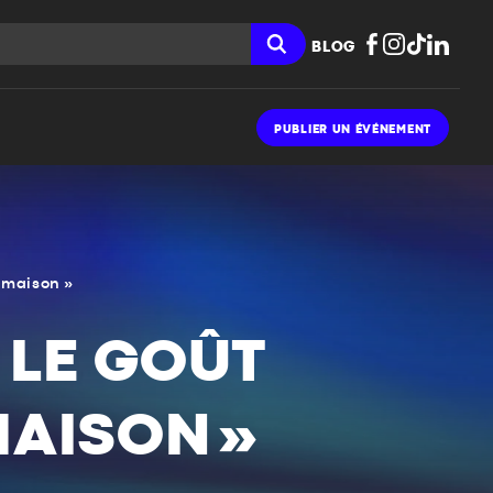
BLOG
PUBLIER UN ÉVÉNEMENT
-maison »
 LE GOÛT
MAISON »