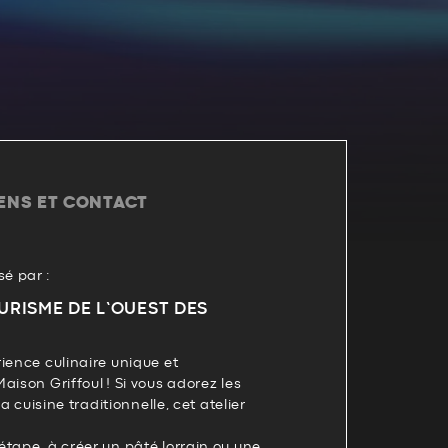
IENS ET CONTACT
é par :
URISME DE L’OUEST DES
ience culinaire unique et
aison Griffoul ! Si vous adorez les
la cuisine traditionnelle, cet atelier
tape, à créer un pâté lorrain ou une