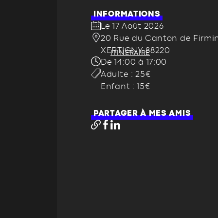
INFORMATIONS
Le 17 Août 2026
20 Rue du Canton de Firmi
XERTIGNY 88220
ITINÉRAIRE
De 14:00 à 17:00
Adulte : 25€
Enfant : 15€
PARTAGER À MES AMIS