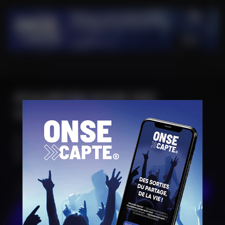
M'ALERTER POUR CES
CATÉGORIES
Infos en
avant première
Alertes
en direct
Accès à des
places à gagner
Accès aux
pré-ventes
JE M'INSCRIS
En cliquant sur "Je m'inscris", j’accepte que mes données personnelles
soient réutilisées à des fins d’information.