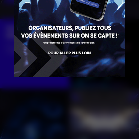
ON RESTE
DANS LE MOUV' ?
Sur notre compte
instagram :
@onsecapte