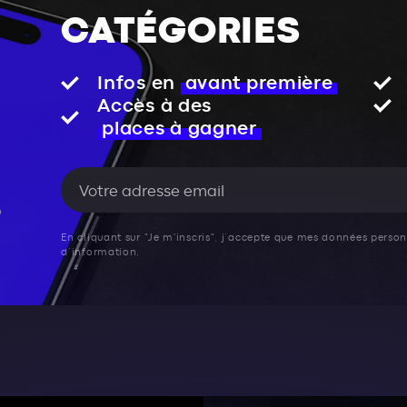
CATÉGORIES
Infos en
avant première
Accès à des
places à gagner
En cliquant sur "Je m'inscris", j’accepte que mes données personn
d’information.