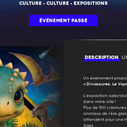
CULTURE
•
CULTURE
•
EXPOSITIONS
ÉVÉNEMENT PASSÉ
DESCRIPTION
L
Un événement propos
« Dinosaures: Le Vo
L’exposition-spectac
dans votre ville !
Plus de 100 créature
animaux de l’ère glac
attendent pour une i
âges.