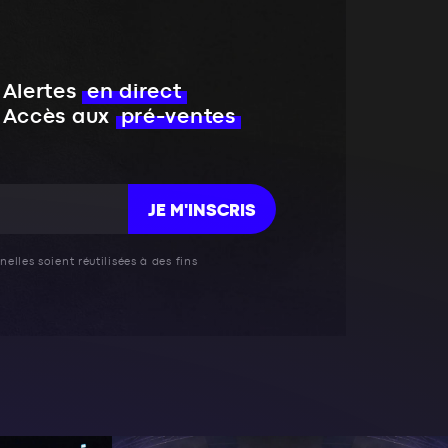
Alertes
en direct
Accès aux
pré-ventes
JE M'INSCRIS
elles soient réutilisées à des fins