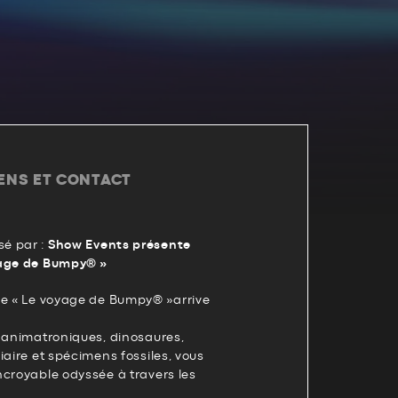
IENS ET CONTACT
é par :
Show Events présente
yage de Bumpy® »
le « Le voyage de Bumpy® »arrive
s animatroniques, dinosaures,
iaire et spécimens fossiles, vous
ncroyable odyssée à travers les