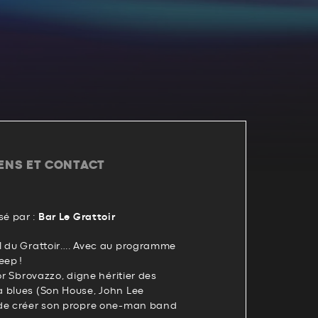
IENS ET CONTACT
é par :
Bar Le Grattoir
l du Grattoir…. Avec au programme
eep !
or Sbrovazzo, digne héritier des
 blues (Son House, John Lee
 de créer son propre one-man band