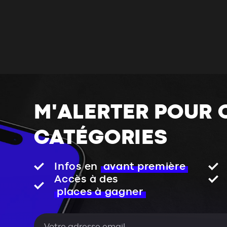
M'ALERTER POUR 
CATÉGORIES
Infos en
avant première
Accès à des
places à gagner