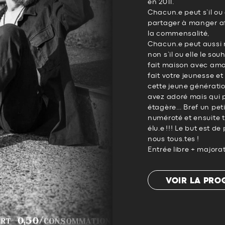
en 2011.
Chacun.e peut s’il ou
partager à manger a
la commensalité,
Chacun.e peut aussi 
non s’il ou elle le so
fait maison avec amou
fait votre jeunesse e
cette jeune génératio
avez adoré mais qui p
étagère… Bref un peti
numéroté et ensuite t
élu.e !!! Le but est 
nous tous.tes !
Entrée libre + major
VOIR LA PR