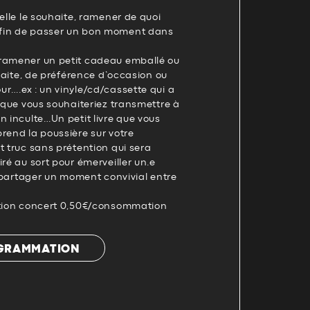
 elle le souhaite, ramener de quoi
fin de passer un bon moment dans
ramener un petit cadeau emballé ou
uhaite, de préférence d’occasion ou
r….ex : un vinyle/cd/cassette qui a
t que vous souhaiteriez transmettre à
n inculte…Un petit livre que vous
rend la poussière sur votre
t truc sans prétention qui sera
iré au sort pour émerveiller un.e
de partager un moment convivial entre
ation concert 0,50€/consommation
OGRAMMATION