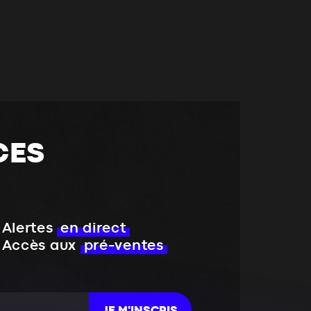
CES
Alertes
en direct
Accès aux
pré-ventes