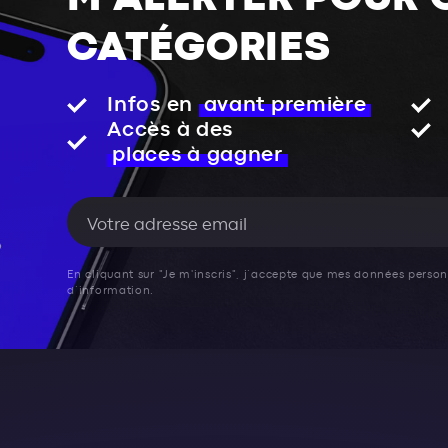
CATÉGORIES
Infos en
avant première
Accès à des
places à gagner
En cliquant sur "Je m'inscris", j’accepte que mes données personn
d’information.