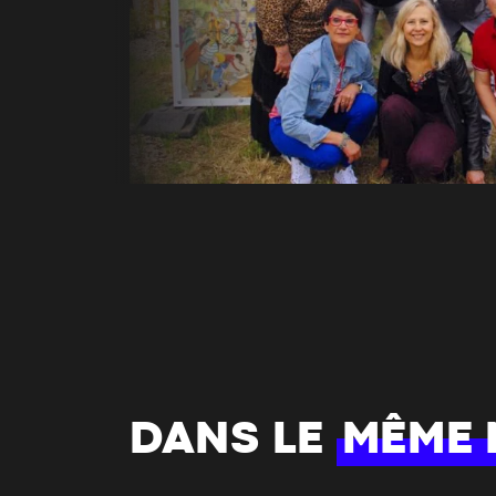
DANS LE
MÊME