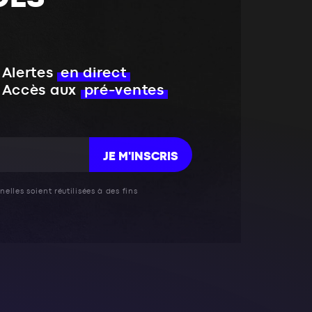
Alertes
en direct
Accès aux
pré-ventes
JE M'INSCRIS
elles soient réutilisées à des fins