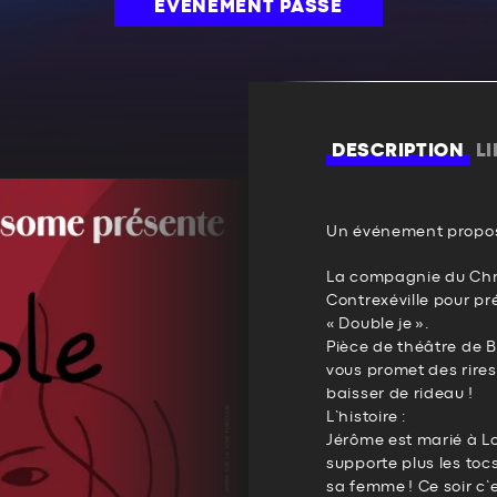
ÉVÉNEMENT PASSÉ
DESCRIPTION
L
Un événement propos
La compagnie du Chr
Contrexéville pour pr
« Double je ».
Pièce de théâtre de B
vous promet des rire
baisser de rideau !
L’histoire :
Jérôme est marié à Lo
supporte plus les toc
sa femme ! Ce soir c’e