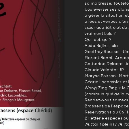
sa maîtresse. Toutefo
bouleverser ses plan
à gérer la situation e
allées et venues d’un
sœur acariâtre et de 
vraiment Lola ?
Qui, qui, qui ?
Aude Bejin : Lola
Geoffrey Roussel : J
Florent Benni : Arnau
Catherine Delacre : A
Claude Valente : JP
Maryse Poirson : Mart
Cédric Lacomblez et 
Wang Zing Ping « le C
(communiqué de la 
Rendez-vous samedi 11
Brassens de l’espace
Réservations au 06 11
Billetterie espèces o
9€ (tarif plein) / 7€ (t