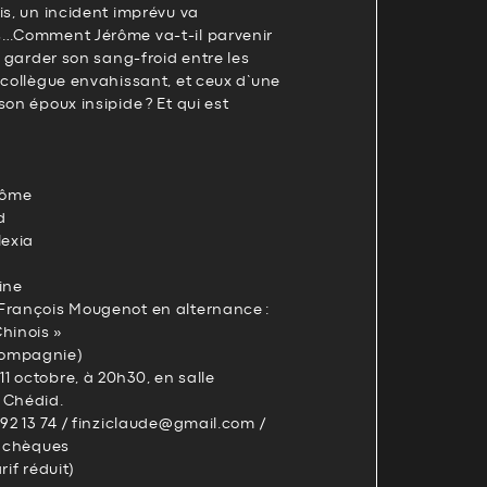
is, un incident imprévu va
s…Comment Jérôme va-t-il parvenir
t garder son sang-froid entre les
 collègue envahissant, et ceux d’une
son époux insipide ? Et qui est
érôme
d
lexia
ine
François Mougenot en alternance :
hinois »
compagnie)
 octobre, à 20h30, en salle
 Chédid.
 92 13 74 / finziclaude@gmail.com /
u chèques
arif réduit)