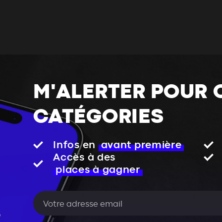
M'ALERTER POUR 
CATÉGORIES
Infos en
avant première
Accès à des
places à gagner