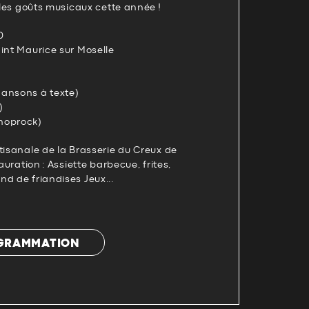
t les goûts musicaux cette année !
0
int Maurice sur Moselle
ansons à texte)
)
hoprock)
tisanale de la Brasserie du Creux de
tauration : Assiette barbecue, frites,
d de friandises Jeux...
OGRAMMATION