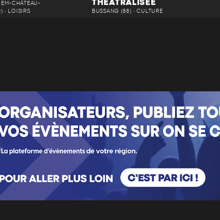
THÉÂTRALISÉE
HEM-CHÂTEAU-
) • LOISIRS
BUSSANG (88) • CULTURE