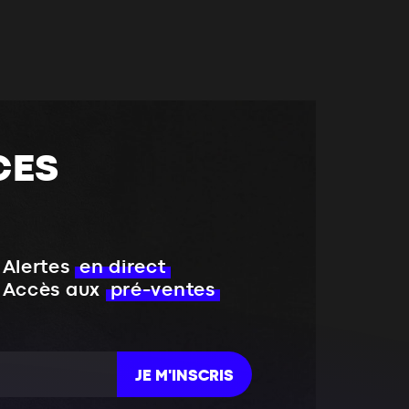
CES
Alertes
en direct
Accès aux
pré-ventes
JE M'INSCRIS