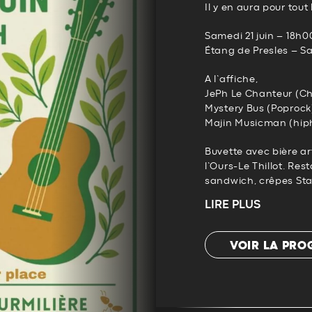
Il y en aura pour tou
Samedi 21 juin – 18h0
Étang de Presles – Sa
A l’affiche,
JePh Le Chanteur (Ch
Mystery Bus (Poprock
Majin Musicman (hip
Buvette avec bière ar
l’Ours-Le Thillot. Res
sandwich, crêpes Stan
LIRE PLUS
VOIR LA PR