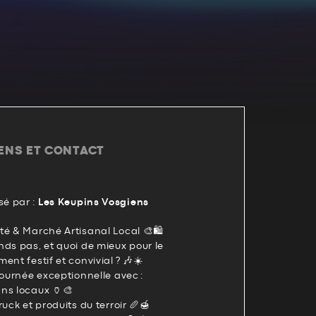
IENS ET CONTACT
é par :
Les Keupins Vosgiens
Été & Marché Artisanal Local 🎨🛍
ds pas, et quoi de mieux pour le
nt festif et convivial ? 🎶☀️
journée exceptionnelle avec :
ns locaux 🏺🎨
ruck et produits du terroir 🥖🍯