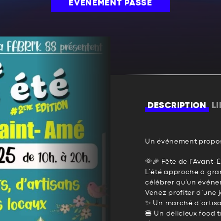
ÉVÉNEMENT PASSÉ
DESCRIPTION
L
Un événement propos
🌞🎉 Fête de l’Avant-
L’été approche à gran
célébrer qu’un événeme
Venez profiter d’une 
✨ Un marché d’artisa
🍔 Un délicieux food t