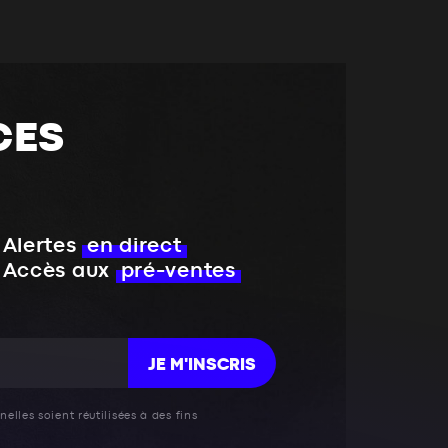
CES
Alertes
en direct
Accès aux
pré-ventes
JE M'INSCRIS
elles soient réutilisées à des fins