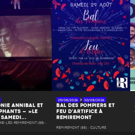
29/08/2026
30/08/2026
NIE ANNIBAL ET
BAL DES POMPIERS ET
ÉPHANTS – »LE
FEU D'ARTIFICE À
 SAMEDI...
REMIREMONT
NE-LÈS-REMIREMONT (88) •
REMIREMONT (88) • CULTURE