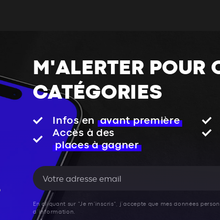
M'ALERTER POUR 
CATÉGORIES
Infos en
avant première
Accès à des
places à gagner
En cliquant sur "Je m'inscris", j’accepte que mes données personn
d’information.