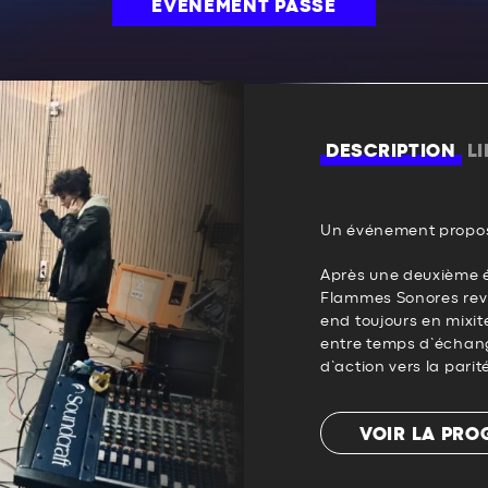
ÉVÉNEMENT PASSÉ
DESCRIPTION
L
Un événement propos
Après une deuxième é
Flammes Sonores revi
end toujours en mixi
entre temps d’échan
d’action vers la parit
VOIR LA PR