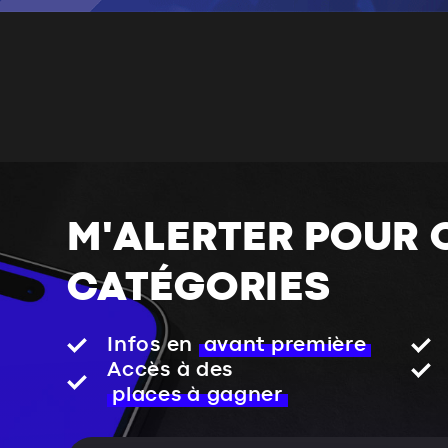
M'ALERTER POUR 
CATÉGORIES
Infos en
avant première
Accès à des
places à gagner