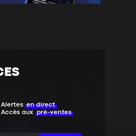
CES
Alertes
en direct
Accès aux
pré-ventes