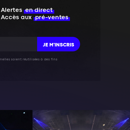
Alertes
en direct
Accès aux
pré-ventes
JE M'INSCRIS
elles soient réutilisées à des fins