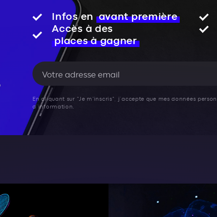
Infos en
avant première
Accès à des
places à gagner
En cliquant sur "Je m'inscris", j’accepte que mes données personn
d’information.