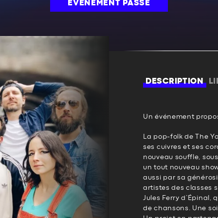
ÉVÉNEMENT PASSÉ
DESCRIPTION
L
Un événement propos
La pop-folk de The Y
ses cuivres et ses co
nouveau souffle, sous
un tout nouveau show 
aussi par sa générosit
artistes des classes 
Jules Ferry d’Épinal,
de chansons. Une soi