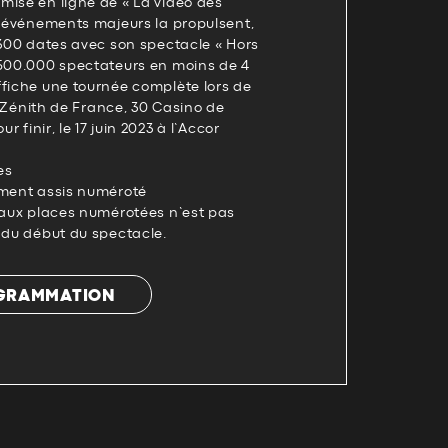
mise en ligne de « La vidéo des
x événements majeurs la propulsent,
 300 dates avec son spectacle « Hors
 500.000 spectateurs en moins de 4
ffiche une tournée complète lors de
es Zénith de France, 30 Casino de
ur finir, le 17 juin 2023 à l’Accor
es
ement assis numéroté
u aux places numérotées n’est pas
 du début du spectacle.
OGRAMMATION