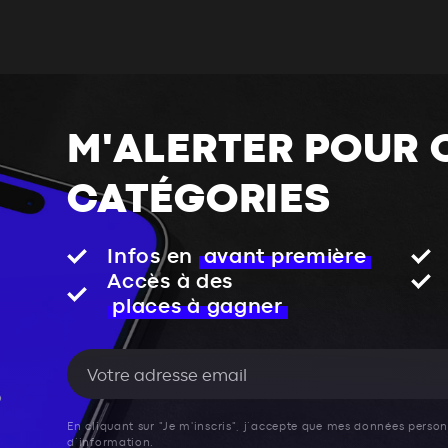
M'ALERTER POUR 
CATÉGORIES
Infos en
avant première
Accès à des
places à gagner
En cliquant sur "Je m'inscris", j’accepte que mes données personn
d’information.