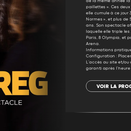
de la même année la 
paillettes ». Ces deu
elle cumule à ce jour
Normes », et plus de
ans. Son spectacle a
laquelle elle triple l
Paris, 8 Olympia, et po
Arena.
Informations pratiqu
Configuration : Plac
L’accès au site et/o
garanti après l’heure
VOIR LA PR