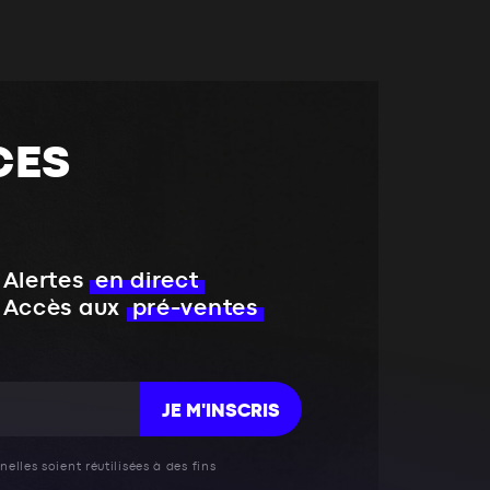
CES
Alertes
en direct
Accès aux
pré-ventes
JE M'INSCRIS
elles soient réutilisées à des fins