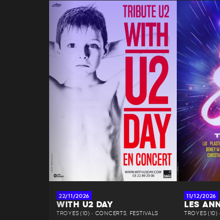
22/11/2026
11/12/2026
WITH U2 DAY
LES AN
TROYES (10) • CONCERTS, FESTIVALS
TROYES (10)